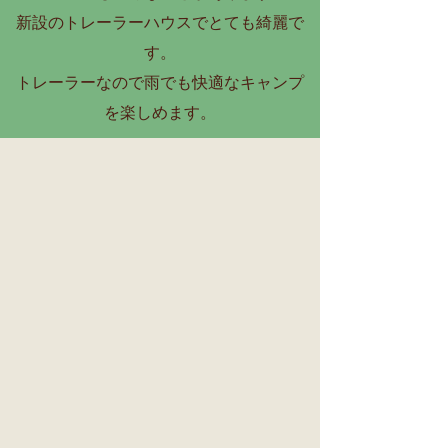
新設のトレーラーハウスでとても綺麗で
す。
​トレーラーなので雨でも快適なキャンプ
を楽しめます。
スイングベンチ
クリスマスツリー①
デ
デ
ッ
ッ
キ
キ
前
前